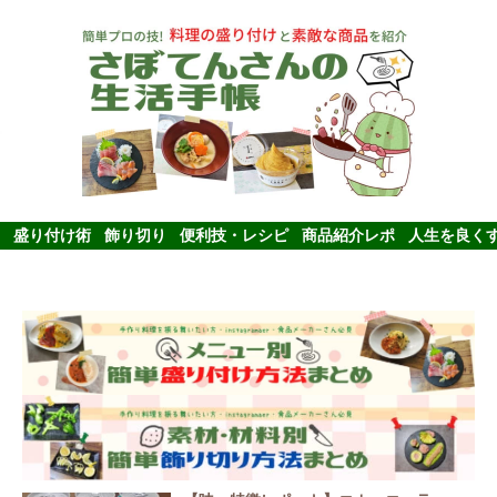
盛り付け術
飾り切り
便利技・レシピ
商品紹介レポ
人生を良く