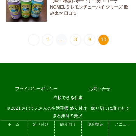
【味・特徴レポート】コカ・コーラ
NOMEL’S レモンチューハイ シリーズ 飲
み比べ 口コミ
1
…
8
9
10
プライバシーポリシー
お問い合せ
依頼できる仕事
© 2021 さぼてんさんの生活手帳 盛り付け・飾り切りは誰でもで
きる無料の贅沢.
ホーム
盛り付け
飾り切り
便利技集
メニュー