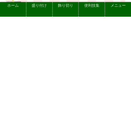
ホーム
盛り付け
飾り切り
便利技集
メニュー
【2025年最新】パルシステムのお試しセ
ットを徹底解説！申し込み方法・お得
技・注意点まとめ
2025.03.22
プライバシーポリシー
お問い合せ
依頼できる仕事