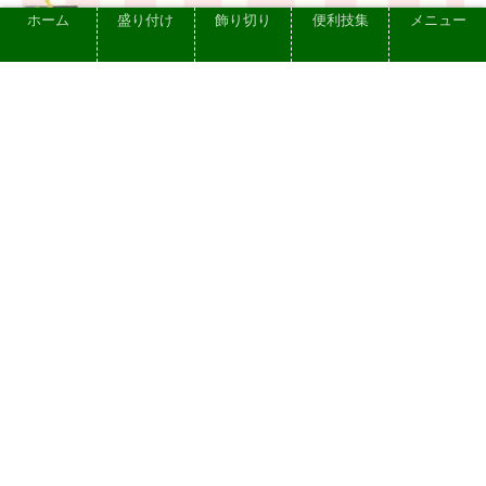
ホーム
盛り付け
飾り切り
便利技集
メニュー
【おすすめ漉味噌(赤味噌)】”かみがた”
を使ったワンランク上のレシピ / 大源味
噌の食べ比べ紹介
2022.10.23
プライバシーポリシー
お問い合せ
依頼できる仕事