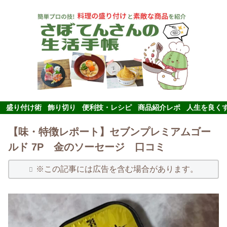
盛り付け術
飾り切り
便利技・レシピ
商品紹介レポ
人生を良く
【味・特徴レポート】セブンプレミアムゴー
ルド 7P 金のソーセージ 口コミ
※この記事には広告を含む場合があります。