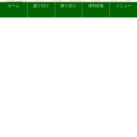
ホーム
盛り付け
飾り切り
便利技集
メニュー
【変色を防ぐ方法】切ったアボカドの変
色防止術 特別な道具は不使用!(レモン果
汁・オリーブオイルいらず)
2022.10.25
プライバシーポリシー
お問い合せ
依頼できる仕事