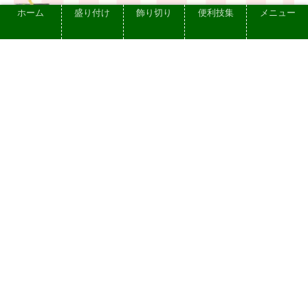
ホーム
盛り付け
飾り切り
便利技集
メニュー
【美しい盛り付けのコツ】初心者でもで
きるきれいな盛り付けのための基本ポイ
ント 色味・彩の大切さ
2023.06.08
プライバシーポリシー
お問い合せ
依頼できる仕事