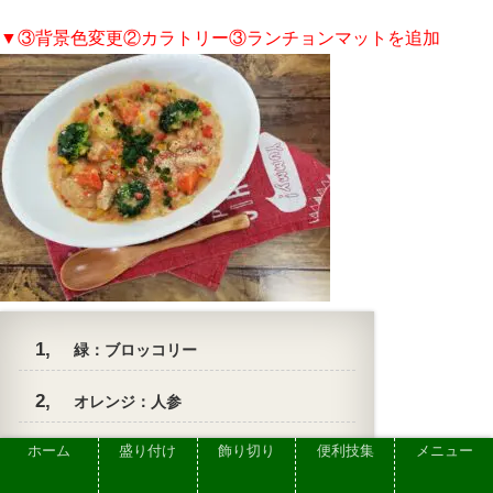
▼③背景色変更②カラトリー③ランチョンマットを追加
緑：ブロッコリー
オレンジ：人参
ホーム
盛り付け
飾り切り
便利技集
メニュー
白：①器の色