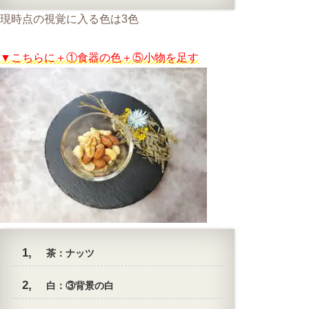
現時点の視覚に入る色は3色
▼こちらに＋①食器の色＋⑤小物を足す
茶：ナッツ
白：③背景の白