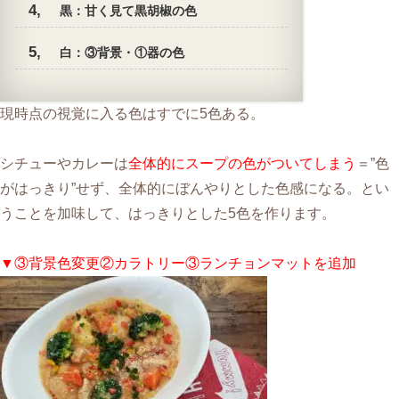
黒：甘く見て黒胡椒の色
白：③背景・①器の色
現時点の視覚に入る色はすでに5色ある。
シチューやカレーは
全体的にスープの色がついてしまう
＝”色
がはっきり”せず、全体的にぼんやりとした色感になる。とい
うことを加味して、はっきりとした5色を作ります。
▼③背景色変更②カラトリー③ランチョンマットを追加