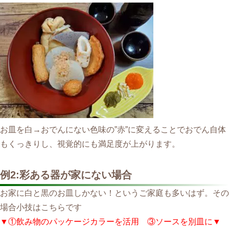
お皿を白→おでんにない色味の”赤”に変えることでおでん自体
もくっきりし、視覚的にも満足度が上がります。
例2:彩ある器が家にない場合
お家に白と黒のお皿しかない！というご家庭も多いはず。その
場合小技はこちらです
▼①飲み物のパッケージカラーを活用
③ソースを別皿に▼