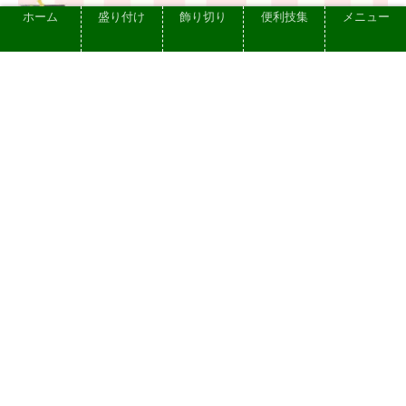
ホーム
盛り付け
飾り切り
便利技集
メニュー
【ツマ不要! 大根以外で代用】大根のつま
を使わない お刺身の盛り付け 食べられ
る代替品 3選
2023.05.27
プライバシーポリシー
お問い合せ
依頼できる仕事