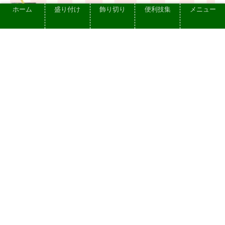
ホーム
盛り付け
飾り切り
便利技集
メニュー
【簡単・器具不要】パスタの盛り付け方
外食店のようなおしゃれ方法 2選
2023.12.09
プライバシーポリシー
お問い合せ
依頼できる仕事