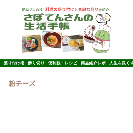
盛り付け術
飾り切り
便利技・レシピ
商品紹介レポ
人生を良く
粉チーズ