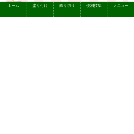
ホーム
盛り付け
飾り切り
便利技集
メニュー
【宅配/冷凍ピザ可】映えるおもてなし!
ピザの盛り付け おしゃれに写真を撮る方
法
2023.12.09
プライバシーポリシー
お問い合せ
依頼できる仕事