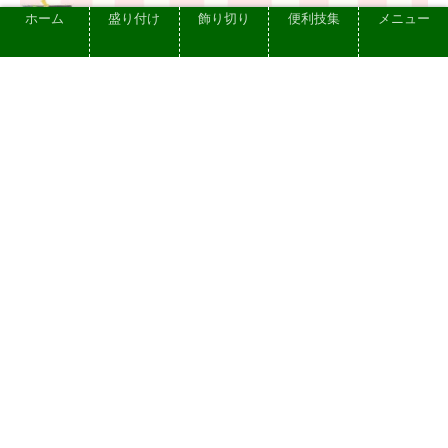
ホーム
盛り付け
飾り切り
便利技集
メニュー
【美しい盛り付けのコツ】初心者でもで
きるきれいな盛り付けのための基本ポイ
ント 色味・彩の大切さ
2023.06.08
プライバシーポリシー
お問い合せ
依頼できる仕事