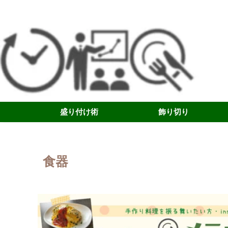
盛り付け術
飾り切り
食器