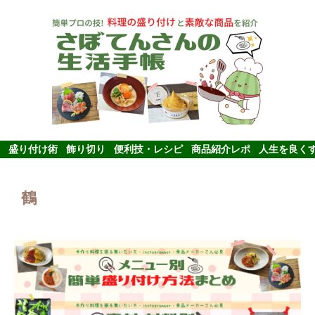
盛り付け術
飾り切り
便利技・レシピ
商品紹介レポ
人生を良く
鶴