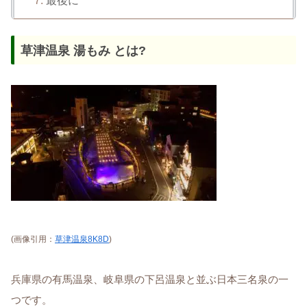
最後に
草津温泉 湯もみ とは?
(画像引用：
草津温泉8K8D
)
兵庫県の有馬温泉、岐阜県の下呂温泉と並ぶ日本三名泉の一
つです。