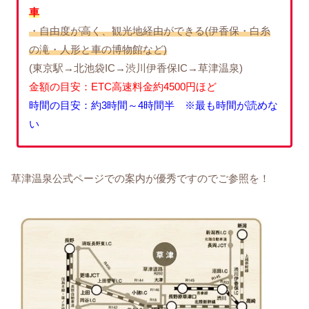
車
・自由度が高く、観光地経由ができる(伊香保・白糸
の滝・人形と車の博物館など)
(東京駅→北池袋IC→渋川伊香保IC→草津温泉)
金額の目安：ETC高速料金約4500円ほど
時間の目安：約3時間～4時間半 ※最も時間が読めな
い
草津温泉公式ページでの案内が優秀ですのでご参照を！