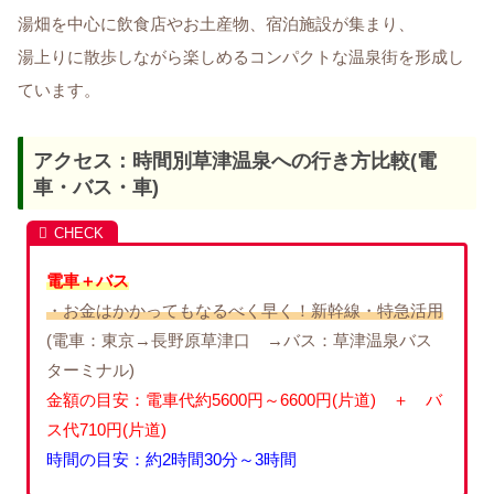
湯畑を中心に飲食店やお土産物、宿泊施設が集まり、
湯上りに散歩しながら楽しめるコンパクトな温泉街を形成し
ています。
アクセス：時間別草津温泉への行き方比較(電
車・バス・車)
電車＋バス
・お金はかかってもなるべく早く！新幹線・特急活用
(電車：東京→長野原草津口 →バス：草津温泉バス
ターミナル)
金額の目安：電車代約5600円～6600円(片道) ＋ バ
ス代710円(片道)
時間の目安：約2時間30分～3時間