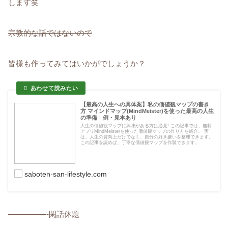
します笑
宗教的な話ではないので
皆様も作ってみてはいかがでしょうか？
【最高の人生への具体案】私の価値観マップの書き
方 マインドマップ(MindMeister)を使った最高の人生
の準備 例・見本あり
人生の価値観マップに興味がある方は必見! この記事では、無料
アプリMindMeisterを使った価値観マップの作り方を紹介。 実
は、人生の質向上だけでなく、自分の好き嫌いを整理できます。
この記事を読めば、丁寧な価値観マップを作製できます。
saboten-san-lifestyle.com
—————-閑話休題