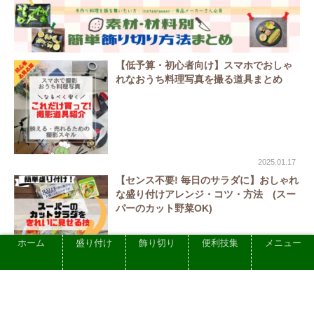
【低予算・初心者向け】スマホでおしゃ
れなおうち料理写真を撮る道具まとめ
2025.01.17
【センス不要! 毎日のサラダに】おしゃれ
な盛り付けアレンジ・コツ・方法 (スー
パーのカット野菜OK)
ホーム
盛り付け
飾り切り
便利技集
メニュー
2023.05.27
【誰でもできる】和食のおしゃれな盛り
付け方法と基本ルール、法則を解説