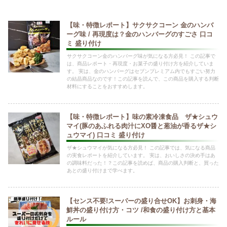
【味・特徴レポート】サクサクコーン 金のハンバ
ーグ味 / 再現度は？金のハンバーグのすごさ 口コ
ミ 盛り付け
サクサクコーン金のハンバーグ味が気になる方必見！ この記事で
は、商品レポート・再現度・お菓子の盛り付け方を紹介していま
す。 実は、金のハンバーグはセブンプレミアム内でもすごい努力
の結晶商品なのです！この記事を読んで、この商品を購入する判断
材料にすることをおすすめします。
【味・特徴レポート】味の素冷凍食品 ザ★シュウ
マイ(豚のあふれる肉汁にXO醤と葱油が香るザ★シ
ュウマイ) 口コミ 盛り付け
ザ★シュウマイが気になる方必見！ この記事では、気になる商品
の実食レポートを紹介しています。 実は、おいしさの決め手はあ
の調味料だった！？この記事を読めば、商品の購入判断と、買った
あとの盛り付けまで学べます。
【センス不要!スーパーの盛り合せOK】お刺身・海
鮮丼の盛り付け方・コツ /和食の盛り付け方と基本
ルール