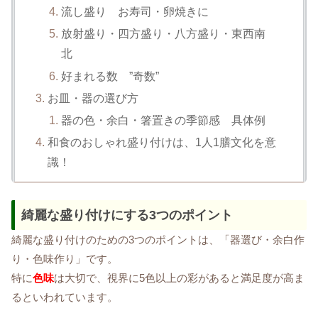
流し盛り お寿司・卵焼きに
放射盛り・四方盛り・八方盛り・東西南
北
好まれる数 ”奇数”
お皿・器の選び方
器の色・余白・箸置きの季節感 具体例
和食のおしゃれ盛り付けは、1人1膳文化を意
識！
綺麗な盛り付けにする3つのポイント
綺麗な盛り付けのための3つのポイントは、「器選び・余白作
り・色味作り」です。
特に
色味
は大切で、視界に5色以上の彩があると満足度が高ま
るといわれています。