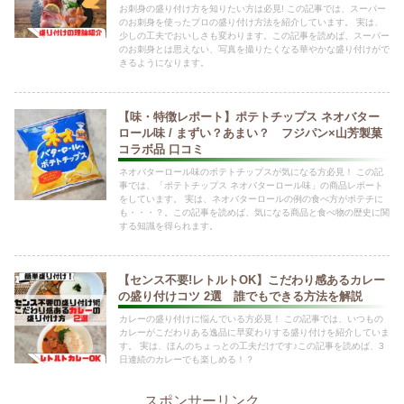
お刺身の盛り付け方を知りたい方は必見! この記事では、スーパー
のお刺身を使ったプロの盛り付け方法を紹介しています。 実は、
少しの工夫でおいしさも変わります。この記事を読めば、スーパー
のお刺身とは思えない、写真を撮りたくなる華やかな盛り付けがで
きるようになります。
【味・特徴レポート】ポテトチップス ネオバター
ロール味 / まずい？あまい？ フジパン×山芳製菓
コラボ品 口コミ
ネオバターロール味のポテトチップスが気になる方必見！ この記
事では、「ポテトチップス ネオバターロール味」の商品レポート
をしています。 実は、ネオバターロールの例の食べ方がポテチに
も・・・？。この記事を読めば、気になる商品と食べ物の歴史に関
する知識を得られます。
【センス不要!レトルトOK】こだわり感あるカレー
の盛り付けコツ 2選 誰でもできる方法を解説
カレーの盛り付けに悩んでいる方必見！ この記事では、いつもの
カレーがこだわりある逸品に早変わりする盛り付けを紹介していま
す。 実は、ほんのちょっとの工夫だけです♪この記事を読めば、3
日連続のカレーでも楽しめる！？
スポンサーリンク