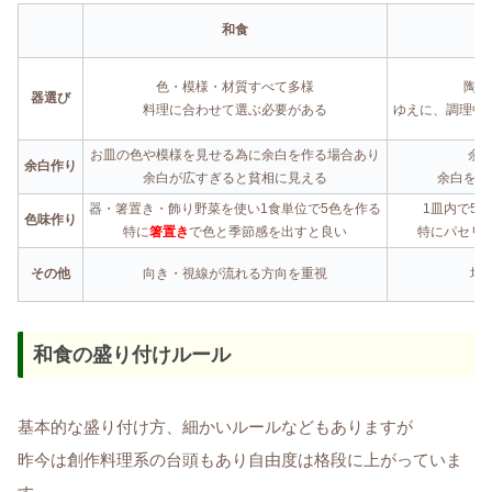
和食
色・模様・材質すべて多様
陶器
器選び
料理に合わせて選ぶ必要がある
ゆえに、調理中
お皿の色や模様を見せる為に余白を作る場合あり
余
余白作り
余白が広すぎると貧相に見える
余白を狭
器・箸置き・飾り野菜を使い1食単位で5色を作る
1皿内で5
色味作り
特に
箸置き
で色と季節感を出すと良い
特にパセリ
その他
向き・視線が流れる方向を重視
均
和食の盛り付けルール
基本的な盛り付け方、細かいルールなどもありますが
昨今は創作料理系の台頭もあり自由度は格段に上がっていま