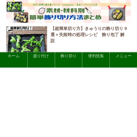
【超簡単切り方】きゅうりの飾り切り 9
選＋失敗時の処理レシピ 飾り包丁 解
説
ホーム
盛り付け
飾り切り
便利技集
メニュー
2023.05.28
動画あり【リボン・バラ・花 簡単切り
方!】ロース ハムの飾り切り かわいい/男
の子のお弁当にも!
2023.05.28