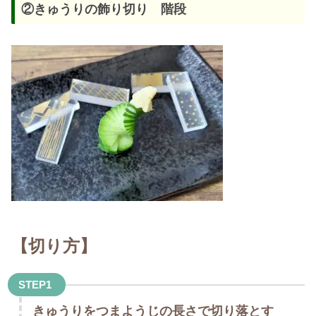
②きゅうりの飾り切り 階段
【切り方】
STEP1
きゅうりをつまようじの長さで切り落とす