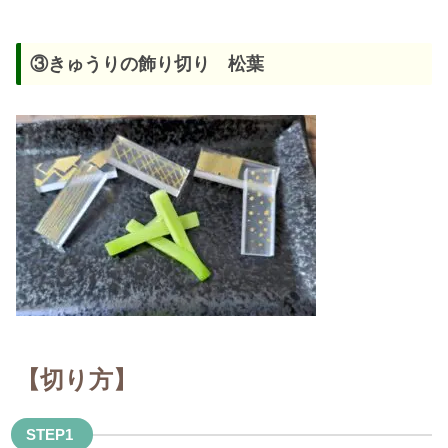
③きゅうりの飾り切り 松葉
【切り方】
STEP1