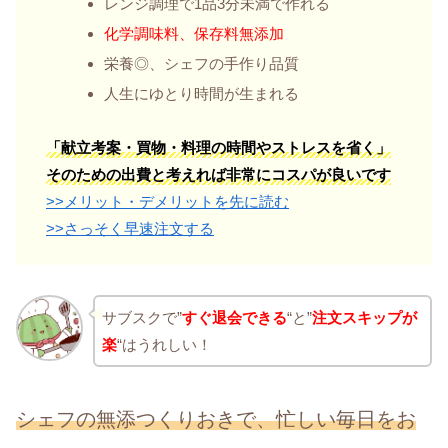
レンジ調理で1品3分未満で作れる
化学調味料、保存料無添加
栄養◎、シェフの手作り品質
人生にゆとり時間が生まれる
「献立考案・買物・料理の時間やストレスを省く」
そのための出費と考えれば非常にコスパが良いです
>>メリット・デメリットを先に読む
>>さっそく早速注文する
サブスクで”
すぐ退会できる
“と”
注文スキップが
楽
“はうれしい！
シェフの無添つくりおきで、忙しい毎日をお