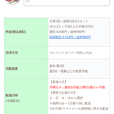
◎
主菜2品＋副菜3品を1セット
(大人2人＋子供1人の夕食2日分)
料金(税込表記)
通常:4,838円＋送料990円
初回限定:3,218円＋送料990円
決済方法
クレジットカード一括払いのみ
基本:週1回
宅配頻度
週2回・増量などの変更可能
【新規の方】
月曜日〆→最短5日後(土曜日)着から可能
【通常のお届け日】
配達日時
土・日・火・水から選択
(冷蔵配送)
※福岡のみ＋1日後ろ倒し配送
※8-21時 ヤマトクール便時間に準ずる配送