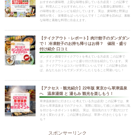
おすすめの麦味噌、上質な味噌を探している方必見！ この記事で
は、料理人にこそおすすめしたい、ギフトにも最適な麦味噌と、そ
の味噌を使ったレシピを紹介しています。 実は、麦味噌と野菜は
相性が良く、栄養面もばっちりなんです！この記事を読めば、素敵
な味噌と素敵な料理に出会えます。
【テイクアウト・レポート】肉汁餃子のダンダダン
で！ 冷凍餃子のお持ち帰りはお得？ 値段・盛り
付け紹介 口コミ
ダンダダン酒場でテイクアウトを考えている方必見 この記事で
は、テイクアウトメニューと盛り付け方法を紹介しています。 実
は、テイクアウトはコスパが非常にいいんです！この記事を読め
ば、あなたもおうちでダンダダンしたくなること間違いなし！
【アクセス・観光紹介】22年版 東京から草津温泉
へ 温泉湯畑 と 湯もみ 観光を楽しもう！
草津温泉旅行に行きたいと考えている方は必見! この記事では、東
京から草津温泉までのアクセス、実際に宿泊して感じた旅行時に気
を付けるべきポイントを解説。 実は、宿泊先のエリア選びだけで
大きく変わります。この記事を読めば、草津へ行きたくなる！か
も？
スポンサーリンク