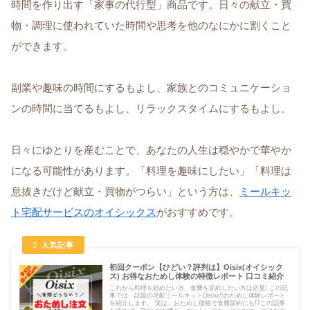
時間を作り出す「家事の代行型」商品です。日々の献立・買
物・調理に使われていた時間や思考を他のなにかに割くこと
ができます。
副業や趣味の時間にするもよし、家族とのコミュニケーショ
ンの時間に当てるもよし、リラックスタイムにするもよし。
日々にゆとりを産むことで、あなたの人生は穏やかで華やか
になる可能性があります。「料理を趣味にしたい」「料理は
息抜きだけど献立・買物がつらい」という方は、
ミールキッ
ト宅配サービスのオイシックス
がおすすめです。
初回クーポン【ひどい？評判は】Oisix(オイシック
ス) お得なおためし体験の特徴レポート 口コミ紹介
これから料理を始めたい方、食費を節約したい方は必見! この記
事では、話題の宅配ミールキットOisixのおためし体験レポート
を紹介します。 実は、おためし価格で食費節約にも!?この記事