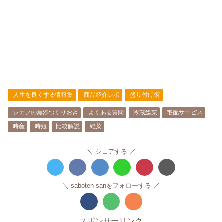
人生を良くする情報集
商品紹介レポ
盛り付け術
シェフの無添つくりおき
よくある質問
冷蔵総菜
宅配サービス
時産
時短
比較解説
総菜
シェアする
saboten-sanをフォローする
スポンサーリンク