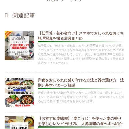
関連記事
【低予算・初心者向け】スマホでおしゃれなおうち
料理写真を撮る道具まとめ
低予算でも「映える・売れる」おうち料理写真を撮りたい方必見！
この記事ではプロのような料理写真をスマホで撮影するために必要
な最低限の道具を紹介しています。 実は、料理撮影にNGな食器も
あるんです。趣味・副業にも使える料理好き必見の安くて使える道
具選びに活用ください。
洋食をおしゃれに盛り付ける方法と器の選び方 法
則と基本パターン解説
洋食の盛り付け方法を学びたい方へ この記事では、盛り付けのポ
イントと器の選び方を紹介しています。 実は、6つのポイントを知
るだけで盛り付けの基本をおさえられます。
【おすすめ麦味噌】”麦こうじ” を使った麦の香り
を楽しむレシピ 作り方/ 大源味噌の食べ比べ紹介