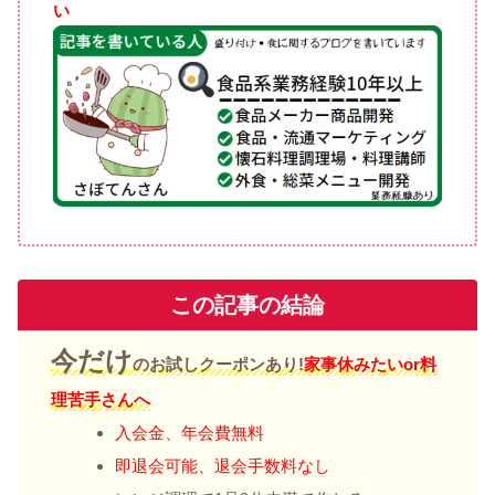
い
この記事の結論
今だけ
のお試しクーポンあり!
家事休みたい
or料
理苦手さんへ
入会金、年会費無料
即退会可能、退会手数料なし