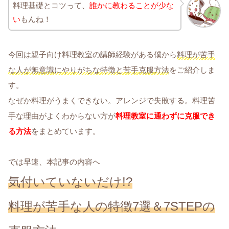
料理基礎とコツって、
誰かに教わることが少な
い
もんね！
今回は親子向け料理教室の講師経験がある僕から
料理が苦手
な人が無意識にやりがちな特徴と苦手克服方法
をご紹介しま
す。
なぜか料理がうまくできない。アレンジで失敗する。料理苦
手な理由がよくわからない方が
料理教室に通わずに克服でき
る方法
をまとめています。
では早速、本記事の内容へ
気付いていないだけ!?
料理が苦手な人の特徴7選＆7STEPの