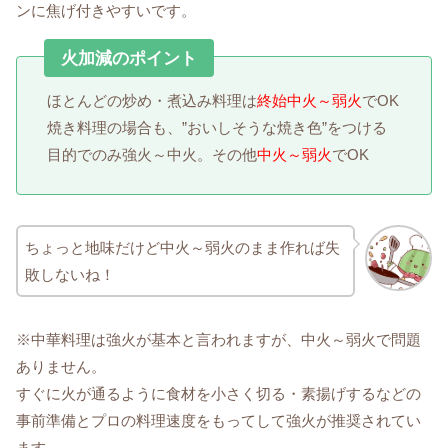
ンに焦げ付きやすいです。
火加減のポイント
ほとんどの炒め・煮込み料理は
終始中火～弱火
でOK
焼き料理の場合も、”おいしそうな焼き色”をつける
目的でのみ強火～中火。その他
中火～弱火
でOK
ちょっと地味だけど中火～弱火のまま作れば失
敗しないね！
※中華料理は強火が基本と言われますが、中火～弱火で問題
ありません。
すぐに火が通るように食材を小さく切る・素揚げするなどの
事前準備とプロの料理速度をもってして強火が推奨されてい
ます。