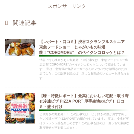
スポンサーリンク
関連記事
【レポート・口コミ】渋谷スクランブルスクエア
東急フードショー じゃがいもの味堪
能！”COROMORE” のベイクンコロッケとは？
渋谷に行く機会がある方必見! この記事では、東急フードショー出
店店舗"COROMORE"のベイクンコロッケについて紹介していま
す。 実は、北海道の食品メーカーさんのノウハウが踏襲されたお
店でした。この記事を読めば、気になる商品のレビューを見られま
す。
【味・特徴レポート】最高においしい宅配・取り寄
せ冷凍ピザ PIZZA PORT 厚手生地のピザ！ 口コ
ミ・盛り付け
ピザ好きの方必見！！ この記事では、ピザ好きの僕がおすすめし
たい冷凍ピザ"PIZZAPORT"の紹介をしています。 実は、冷凍ピザ
はフレッシュ感を楽しめます！この記事を読めば、おうちで素敵な
取り寄せピザを楽しめます。