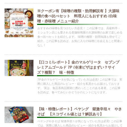
※クーポン有【味噌の種類・効用解説有 】大源味
噌の食べ比べセット 料理人にもおすすめ /白味
噌・赤味噌 メニュー紹介
おすすめの味噌を見つけたい方必見！ この記事では、高級料亭・
ミシュラン店にも愛される老舗味噌屋の大源味噌のお家で楽しめる
食べ比べセットを紹介します。 味噌の種類・効用知識も併せてご
紹介。この記事を読めば、お気に入りの味噌に出会えること間違い
なし！
【口コミ/レポート】金のマルゲリータ セブンプ
レミアムゴールド 7P /冷凍ピザはまずい？サイ
ズ？種類？ 味・特徴
7P金のマルゲリータが気になっていた方は必見! この記事では、実
際に購入した商品のレビュー・紹介を私見からお届けしておりま
す。 実は、食品系商品開発に携わったことのある著者。この記事
を読めば、食べてみたいかどうかのヒントになります。
【味・特徴レポート】ペヤング 獄激辛坦々 やき
そば 【スコヴィル値とは？解説あり】
ペヤングやきそば 獄激辛担々が気になっていた方は必見! この記事
では、実際に購入した商品のレビュー・紹介を私見からお届けして