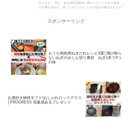
おります。 実は、食品系商品開発に携わったことのある著者。こ
の記事を読めば、買ってみようかどうかの悩みが解決されます！
スポンサーリンク
おうち焼肉用ねぎだれレシピ4選│飛び散ら
ないねぎのみじん切り裏技 ねぎ1本で4つ
の味
お酒好き納得ギフト!おしゃれロックグラス
│PROGRESS 高級感あるプレゼント