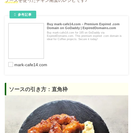
ソース
を使ったチキン南蛮のレシピです♪
Buy mark-cafe14.com – Premium Expired .com
Domain on GoDaddy | ExpiredDomains.com
Buy mark-cafe14.com for 195 on GoDaddy via
ExpiredDomains.com. This premium expired .com domain is
ideal for Coffee projects. Secure it today!
mark-cafe14.com
ソースの引き方：直角枠