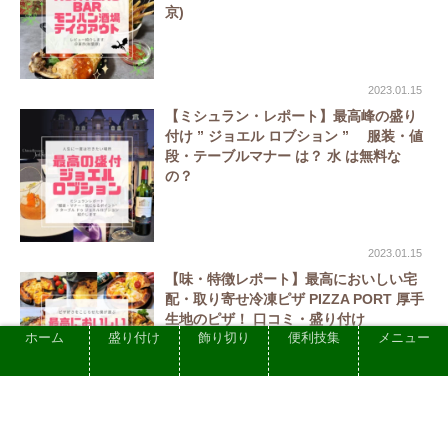
京)
2023.01.15
【ミシュラン・レポート】最高峰の盛り
付け ” ジョエル ロブション ” 服装・値
段・テーブルマナー は？ 水 は無料な
の？
2023.01.15
【味・特徴レポート】最高においしい宅
配・取り寄せ冷凍ピザ PIZZA PORT 厚手
生地のピザ！ 口コミ・盛り付け
ホーム
盛り付け
飾り切り
便利技集
メニュー
2023.01.14