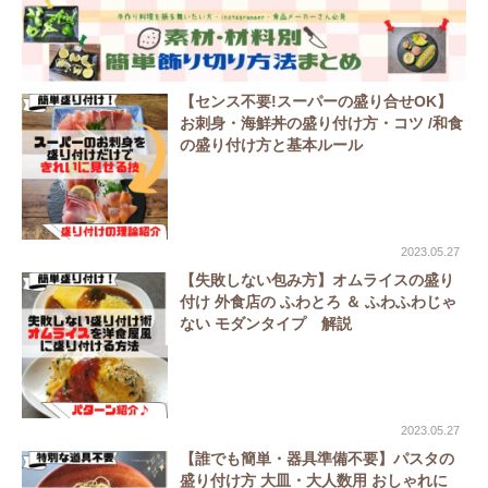
【センス不要!スーパーの盛り合せOK】
お刺身・海鮮丼の盛り付け方・コツ /和食
の盛り付け方と基本ルール
2023.05.27
【失敗しない包み方】オムライスの盛り
付け 外食店の ふわとろ ＆ ふわふわじゃ
ない モダンタイプ 解説
2023.05.27
【誰でも簡単・器具準備不要】パスタの
盛り付け方 大皿・大人数用 おしゃれに