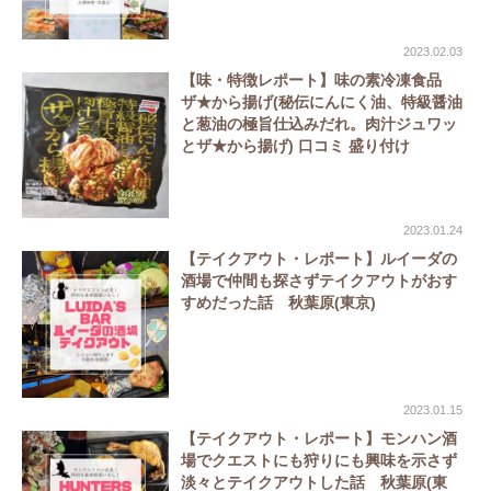
2023.02.03
【味・特徴レポート】味の素冷凍食品
ザ★から揚げ(秘伝にんにく油、特級醤油
と葱油の極旨仕込みだれ。肉汁ジュワッ
とザ★から揚げ) 口コミ 盛り付け
2023.01.24
【テイクアウト・レポート】ルイーダの
酒場で仲間も探さずテイクアウトがおす
すめだった話 秋葉原(東京)
2023.01.15
【テイクアウト・レポート】モンハン酒
場でクエストにも狩りにも興味を示さず
淡々とテイクアウトした話 秋葉原(東