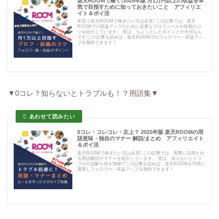
楽天ROOMで稼ぐ!2025年版 月1万円以上の収益を本
気で目指すために知っておきたいこと アフィリエ
イト＆ポイ活
本気で楽天ROOMで稼ぎたい方は必見! この記事では、楽天
ROOMでの収益アップのために必要なプロフィールや投稿のコ
ツを紹介しています。 実は、ちょっとしたポイントが大切なん
です!この記事を読めば、楽天ROOMでのフォロワー・収益アッ
プを期待できます！
▼0コレ？知らないとトラブルも！？用語集▼
0コレ・コレコレ・左上？ 2025年版 楽天ROOMの用
語意味・独自のマナー 解説/まとめ アフィリエイト
＆ポイ活
楽天ROOMで稼ぎたい方は必見! この記事では、実際に活用され
る用語解説やマナーを紹介しています。 実は、知らないとトラ
ブルや誤解も招き危険!?この記事を読めば、楽天ROOMを円滑に
運用しフォロワー・収益アップを期待できます！