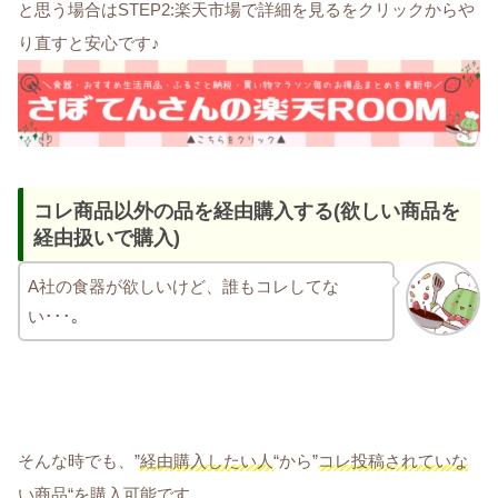
と思う場合はSTEP2:楽天市場で詳細を見るをクリックからや
り直すと安心です♪
コレ商品以外の品を経由購入する(欲しい商品を
経由扱いで購入)
A社の食器が欲しいけど、誰もコレしてな
い･･･｡
そんな時でも、”
経由購入したい人
“から”
コレ投稿されていな
い商品
“を購入可能です。