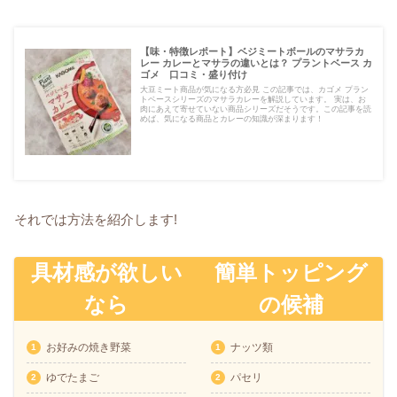
【味・特徴レポート】ベジミートボールのマサラカ
レー カレーとマサラの違いとは？ プラントベース カ
ゴメ 口コミ・盛り付け
大豆ミート商品が気になる方必見 この記事では、カゴメ プラン
トベースシリーズのマサラカレーを解説しています。 実は、お
肉にあえて寄せていない商品シリーズだそうです。この記事を読
めば、気になる商品とカレーの知識が深まります！
それでは方法を紹介します!
具材感が欲しい
簡単トッピング
なら
の候補
お好みの焼き野菜
ナッツ類
ゆでたまご
パセリ