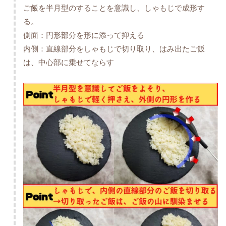
ご飯を半月型のすることを意識し、しゃもじで成形す
る。
側面：円形部分を形に添って抑える
内側：直線部分をしゃもじで切り取り、はみ出たご飯
は、中心部に乗せてならす