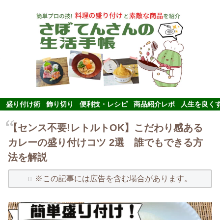
盛り付け術
飾り切り
便利技・レシピ
商品紹介レポ
人生を良く
【センス不要!レトルトOK】こだわり感ある
カレーの盛り付けコツ 2選 誰でもできる方
法を解説
※この記事には広告を含む場合があります。