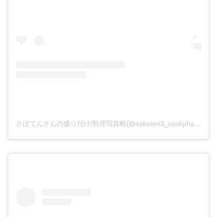
さぼてんさんの盛り付け/料理写真帳(@saboten3_cookphoto)がシェアした投稿