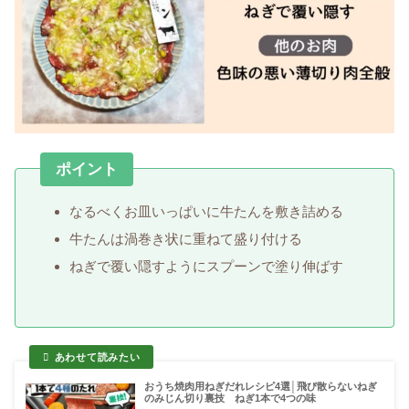
ポイント
なるべくお皿いっぱいに牛たんを敷き詰める
牛たんは渦巻き状に重ねて盛り付ける
ねぎで覆い隠すようにスプーンで塗り伸ばす
おうち焼肉用ねぎだれレシピ4選│飛び散らないねぎ
のみじん切り裏技 ねぎ1本で4つの味