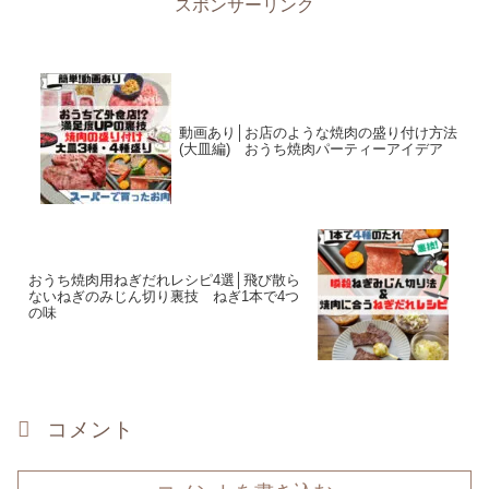
スポンサーリンク
動画あり│お店のような焼肉の盛り付け方法
(大皿編) おうち焼肉パーティーアイデア
おうち焼肉用ねぎだれレシピ4選│飛び散ら
ないねぎのみじん切り裏技 ねぎ1本で4つ
の味
コメント