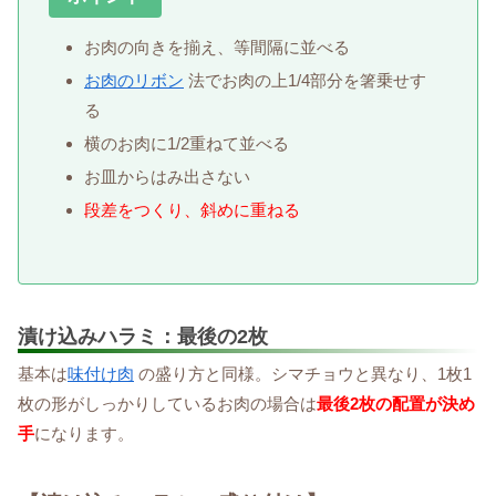
お肉の向きを揃え、等間隔に並べる
お肉のリボン
法でお肉の上1/4部分を箸乗せす
る
横のお肉に1/2重ねて並べる
お皿からはみ出さない
段差をつくり、斜めに重ねる
漬け込みハラミ：最後の2枚
基本は
味付け肉
の盛り方と同様。シマチョウと異なり、1枚1
枚の形がしっかりしているお肉の場合は
最後2枚の配置が決め
手
になります。