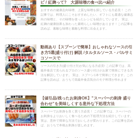
ピ / 紅麹って? 大源味噌の食べ比べ紹介
おすすめの健康志向味噌、上質な味噌を探している方必見！ この
記事では、料理人にこそおすすめしたい、ギフトにも最適な健康志
向の味噌と、その味噌を使ったレシピを紹介しています。 実は、
紅麹の健康効果も加わった素晴らしい味噌があります！この記事を
読めば、素敵な味噌と素敵な料理に出会えます。
動画あり【スプーンで簡単】おしゃれなソースの引
き方5選(盛り付け) 解説 /タルタルソース・バルサミ
コソースで
ソースの引き方(盛り付け方)が気になる方必見! この記事では、高
級外食店で見られるプロのソース盛り付けがお家で簡単にできる方
法を解説しています。 実は、スプーン1本で簡単にできます。この
記事を読めば、おうちで高級外食店気分のモテ料理が作れます
【値引品/残ったお刺身OK】”スーパーの刺身 盛り
合わせ”を美味しくする意外な下処理方法
スーパーでお刺身を良く買う方必見！ この記事では、スーパーの
お刺身をよりおいしく食べるための下処理方法を紹介しています。
実は、意外で簡単な方法でおいしさが変わります。この記事を読め
ば、おうちで本格お刺身が楽しめます。