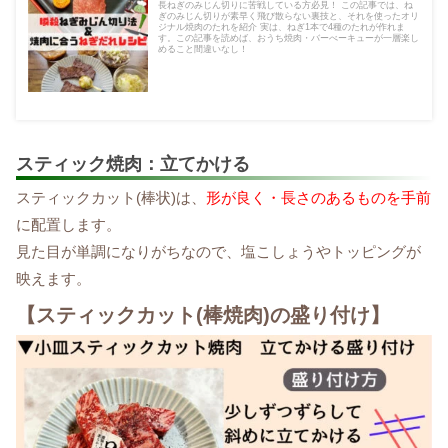
長ねぎのみじん切りに苦戦している方必見！ この記事では、ね
ぎのみじん切りが素早く飛び散らない裏技と、それを使ったオリ
ジナル焼肉のたれを紹介 実は、ねぎ1本で4種のたれが作れま
す。この記事を読めば、おうち焼肉・バーべーキューが一層楽し
めること間違いなし！
スティック焼肉：立てかける
スティックカット(棒状)は、
形が良く・長さのあるものを手前
に配置します。
見た目が単調になりがちなので、塩こしょうやトッピングが
映えます。
【スティックカット(棒焼肉)の盛り付け】