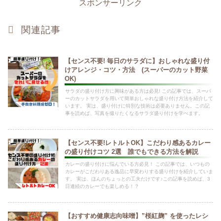
スポンサーリンク
関連記事
【センス不要! 毎日のサラダに】おしゃれな盛り付
けアレンジ・コツ・方法 (スーパーのカット野菜
OK)
サラダの盛り付け方に興味がある方は必見! この記事では、スーパ
ーのカットサラダを用いて簡単おしゃれな盛り付け方法を紹介して
います。 実は、盛り付けに特別な技術は必要ありません。この記
事を読めば、写真を撮りたくなるサラダ盛り付けを学べます。
【センス不要!レトルトOK】こだわり感あるカレー
の盛り付けコツ 2選 誰でもできる方法を解説
カレーの盛り付けに悩んでいる方必見！ この記事では、いつもの
カレーがこだわりある逸品に早変わりする盛り付けを紹介していま
す。 実は、ほんのちょっとの工夫だけです♪この記事を読めば、3
日連続のカレーでも楽しめる！？
【おすすめ健康志向味噌】”桜紅麹” を使ったレシ