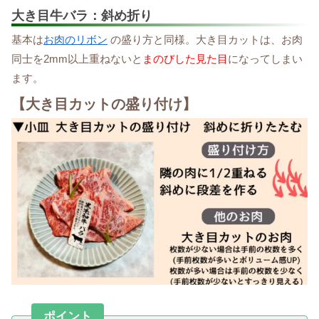
大き目牛バラ：斜め折り
基本は
お肉のリボン
の盛り方と同様。大き目カットは、お肉
同士を2mm以上重ねないと
まのびした見た目
になってしまい
ます。
【大き目カットの盛り付け】
ポイント