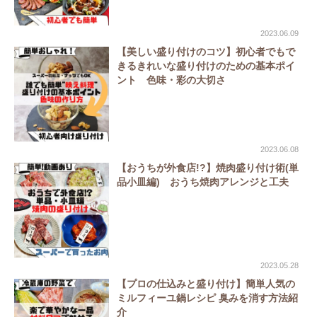
2023.06.09
【美しい盛り付けのコツ】初心者でもで
きるきれいな盛り付けのための基本ポイ
ント 色味・彩の大切さ
2023.06.08
【おうちが外食店!?】焼肉盛り付け術(単
品小皿編) おうち焼肉アレンジと工夫
2023.05.28
【プロの仕込みと盛り付け】簡単人気の
ミルフィーユ鍋レシピ 臭みを消す方法紹
介